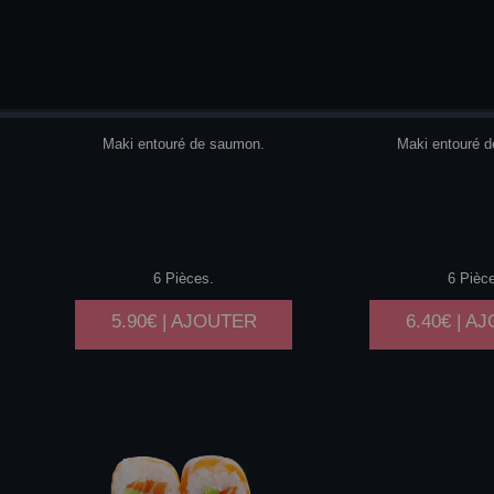
CONCOMBRE
AVOCAT
C
BOURSIN
Maki entouré de saumon.
Maki entouré 
6 Pièces.
6 Pièc
5.90€ | AJOUTER
6.40€ | A