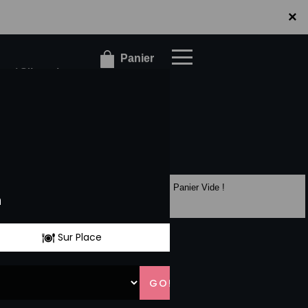
×
×
Panier
r / S'inscrire
Panier Vide !