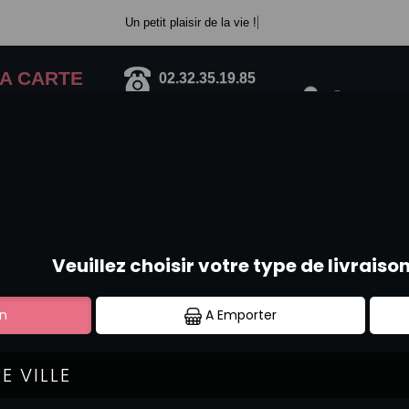
Un petit plaisir de la vie !
A CARTE
02.32.35.19.85
Se connecte
ROLLS