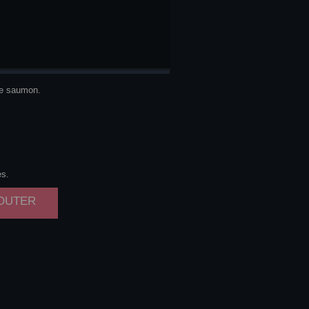
HEESE
de saumon.
es.
JOUTER