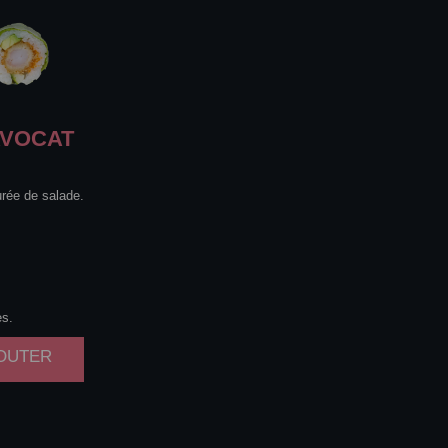
VOCAT
urée de salade.
es.
JOUTER