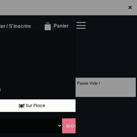
×
×
Panier
r / S'inscrire
Panier Vide !