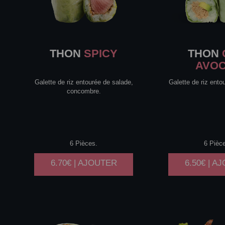
THON
SPICY
THON
AVO
Galette de riz entourée de salade,
Galette de riz ento
concombre.
6 Pièces.
6 Pièc
6.70€ | AJOUTER
6.50€ | A