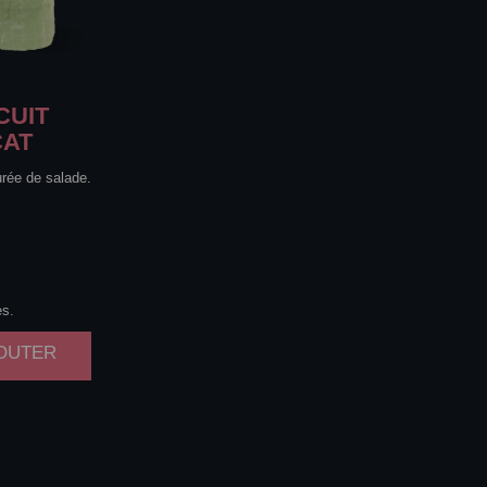
CUIT
CAT
urée de salade.
es.
JOUTER