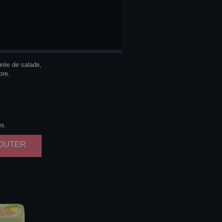
SPICY
urée de salade,
re.
es.
JOUTER