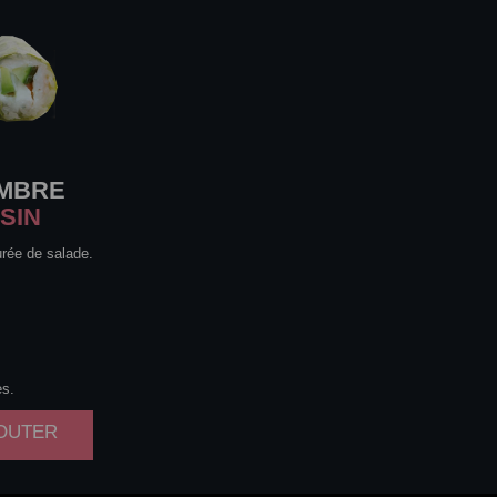
MBRE
SIN
urée de salade.
es.
JOUTER