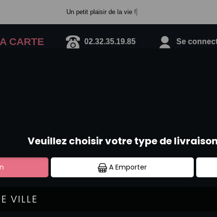
Un petit plaisir de la vie !
A CARTE
02.32.35.19.85
Se connecte
SPRING ROLLS