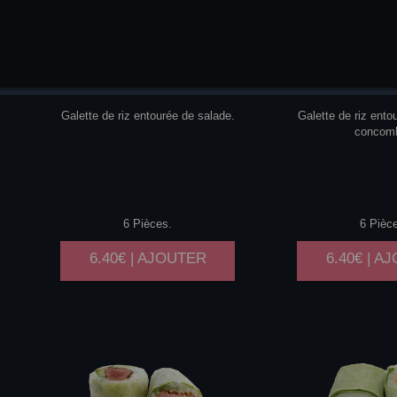
SAUMON
CHEESE
SAUMON
Galette de riz entourée de salade.
Galette de riz ento
concomb
6 Pièces.
6 Pièc
6.40€ | AJOUTER
6.40€ | A