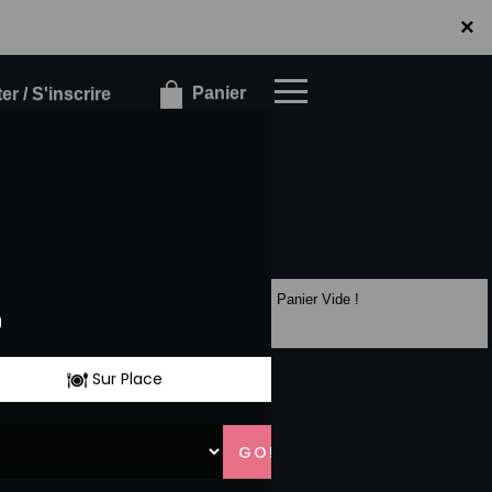
×
×
Panier
r / S'inscrire
Panier Vide !