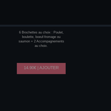
Y2
6 Brochettes au choix : Poulet,
boulette, boeuf-fromage ou
saumon + 2 Accompagnements
au choix.
14.90€ | AJOUTER