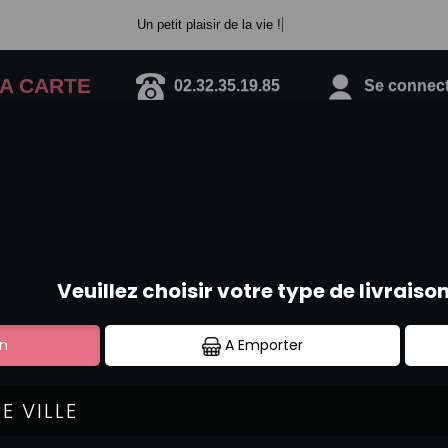
Un petit plaisir de la vie !
A CARTE
02.32.35.19.85
Se connecte
MENUS YAKITORI