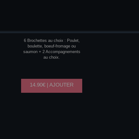
Y2
6 Brochettes au choix : Poulet,
boulette, boeuf-fromage ou
saumon + 2 Accompagnements
au choix.
14.90€ | AJOUTER