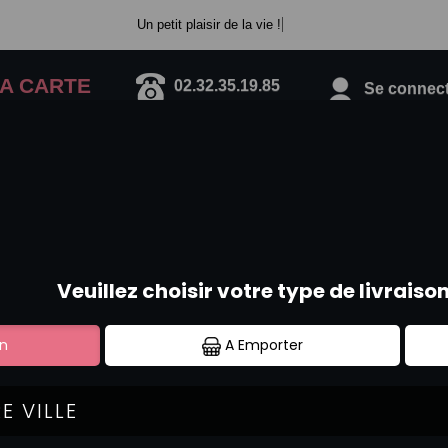
Un petit plaisir de la vie !
A CARTE
02.32.35.19.85
Se connecte
MENUS YAKITORI