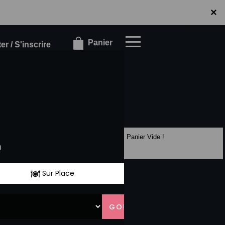
×
×
Panier
r / S'inscrire
Panier Vide !