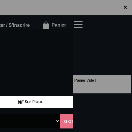
×
×
Panier
r / S'inscrire
Panier Vide !