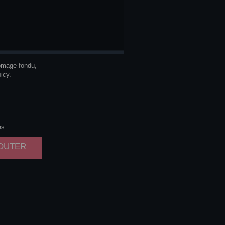
OLLS
DA
romage fondu,
icy.
es.
JOUTER