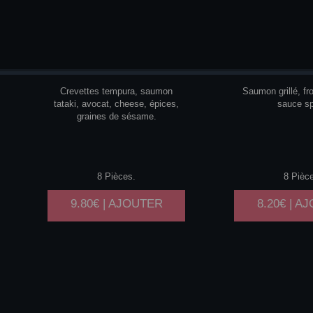
PERFECT
ROLLS
HOT
R
FON
Crevettes tempura, saumon
Saumon grillé, f
tataki, avocat, cheese, épices,
sauce sp
graines de sésame.
8 Pièces.
8 Pièc
9.80€ | AJOUTER
8.20€ | A