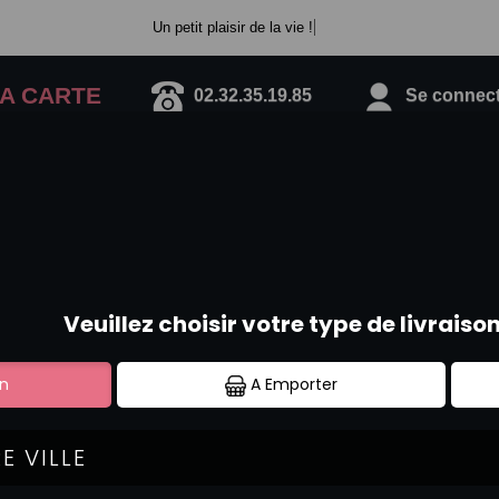
Un petit plaisir de la vie !
A CARTE
02.32.35.19.85
Se connecte
SPÉCIAL ROLLS